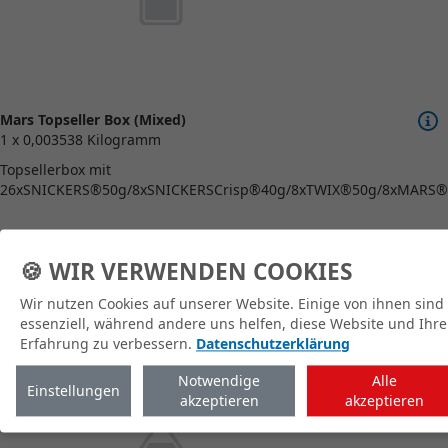
Mars Topseller Box (Mixed)
1 x 0,003538 Kilogramm
Topsellerbox mit
26xSNICKERS®50g/8xSNICKERSCrisp®40g/8xTWIX®50g/8xMARS®
🍪 WIR VERWENDEN COOKIES
Wir nutzen Cookies auf unserer Website. Einige von ihnen sind
zum Shop
essenziell, während andere uns helfen, diese Website und Ihre
Erfahrung zu verbessern.
Datenschutzerklärung
Notwendige
Alle
Einstellungen
akzeptieren
akzeptieren