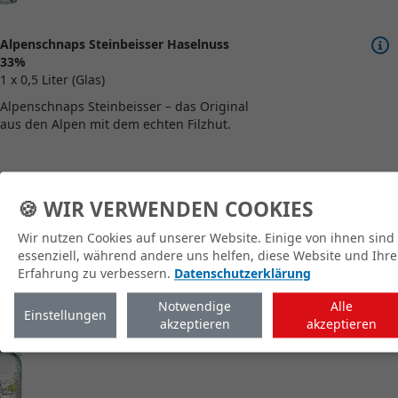
Alpenschnaps Steinbeisser Haselnuss
33%
1 x 0,5 Liter (Glas)
Alpenschnaps Steinbeisser – das Original
aus den Alpen mit dem echten Filzhut.
🍪 WIR VERWENDEN COOKIES
zum Shop
Wir nutzen Cookies auf unserer Website. Einige von ihnen sind
essenziell, während andere uns helfen, diese Website und Ihre
Erfahrung zu verbessern.
Datenschutzerklärung
Notwendige
Alle
Einstellungen
akzeptieren
akzeptieren