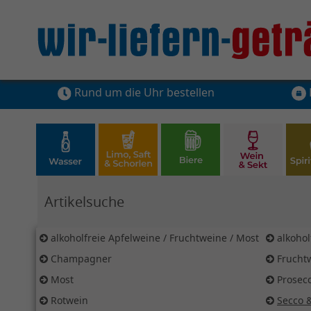
Rund um die Uhr bestellen
Hier Suchbegriff für Artikelsuche eingeben
alkoholfreie Apfelweine / Fruchtweine / Most
alkohol
Champagner
Frucht
Most
Prosec
Rotwein
Secco 