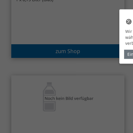

Wir
wäh
ver
zum Shop
Ei