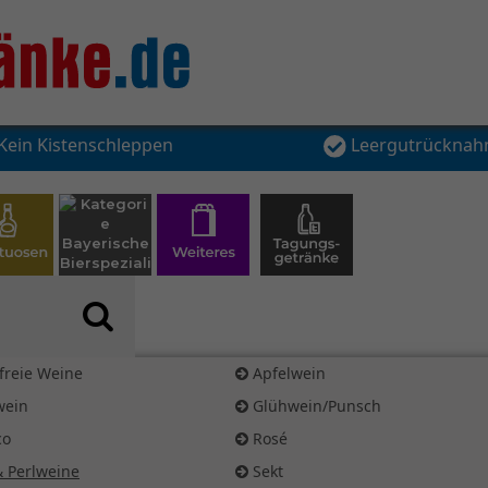
Kein Kistenschleppen
Leergutrückna
freie Weine
Apfelwein
wein
Glühwein/Punsch
co
Rosé
& Perlweine
Sekt