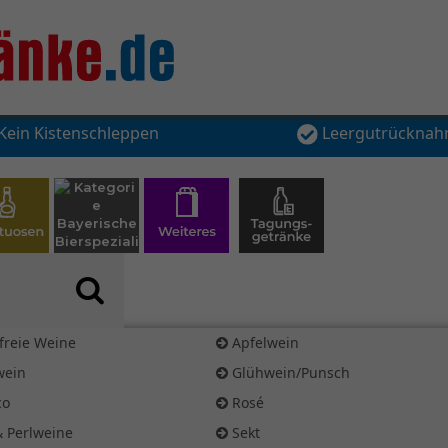
Kein Kistenschleppen
Leergutrückna
freie Weine
Apfelwein
wein
Glühwein/Punsch
co
Rosé
& Perlweine
Sekt