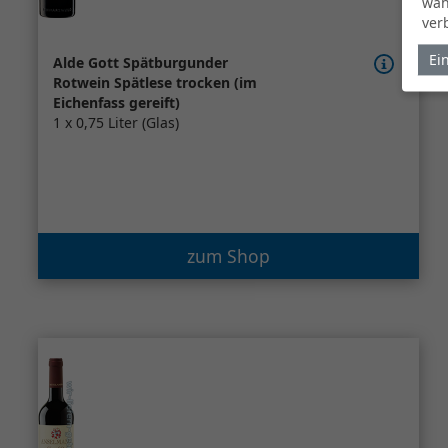
wäh
ver
Ei
Alde Gott Spätburgunder
Rotwein Spätlese trocken (im
Eichenfass gereift)
1 x 0,75 Liter (Glas)
zum Shop