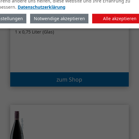
rend andere uns helfen, diese Website und Ihre Erfahrung zu
bessern.
Datenschutzerklärung
nstellungen
Notwendige akzeptieren
Alle akzeptieren
Alde Gott Spätburgunder
Rotwein trocken Qualitätswein
1 x 0,75 Liter (Glas)
zum Shop