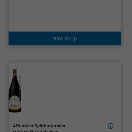
zum Shop
Affentaler Spätburgunder
trocken Qualitätswein