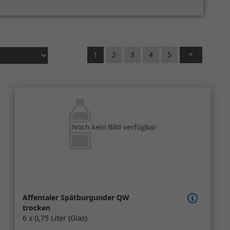
1
2
3
4
5
Affentaler Spätburgunder QW
trocken
6 x 0,75 Liter (Glas)